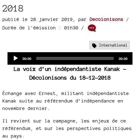
2018
publié le 28 janvier 2019
,
par
Decolonisons
/
Durée de l'émission : 01h30
/
International
Audio
Current
Total
00:00
00:00
time
duration
Player
La voix d’un indépendantiste Kanak -
Décolonisons du 18-12-2018
Échange avec Ernest, militant indépendantiste
Kanak suite au référendum d’indépendance en
novembre dernier.
Il revient sur la campagne, les enjeux de ce
référendum, et sur les perspectives politiques
au pays.