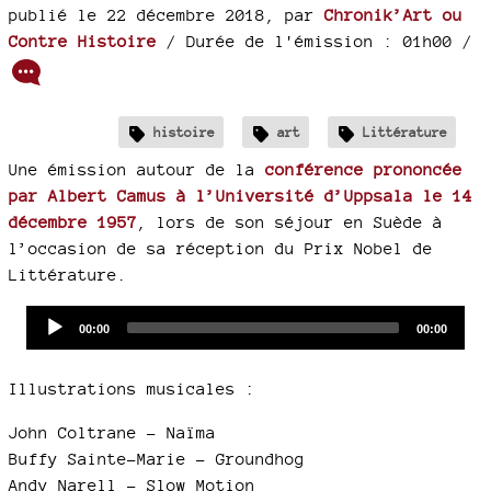
publié le 22 décembre 2018
,
par
Chronik’Art ou
Contre Histoire
/ Durée de l'émission : 01h00
/
histoire
art
Littérature
Une émission autour de la
conférence prononcée
par Albert Camus à l’Université d’Uppsala le 14
décembre 1957
, lors de son séjour en Suède à
l’occasion de sa réception du Prix Nobel de
Littérature.
Audio
Current
Total
00:00
00:00
time
duration
Player
Illustrations musicales :
John Coltrane - Naïma
Buffy Sainte-Marie - Groundhog
Andy Narell - Slow Motion