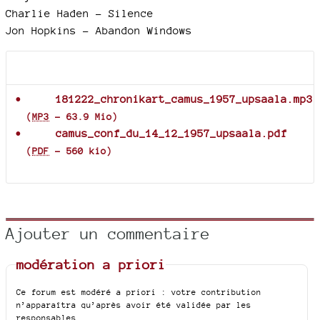
Charlie Haden - Silence
Jon Hopkins - Abandon Windows
Documents joints
181222_chronikart_camus_1957_upsaala.mp3
(
MP3
-
63.9 Mio
)
camus_conf_du_14_12_1957_upsaala.pdf
(
PDF
-
560 kio
)
Ajouter un commentaire
modération a priori
Ce forum est modéré a priori : votre contribution
n’apparaîtra qu’après avoir été validée par les
responsables.