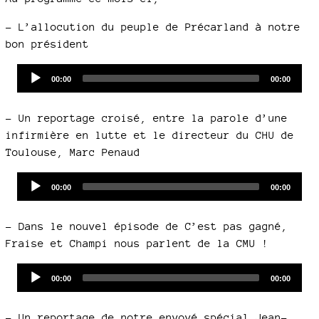
–
L’allocution du peuple de Précarland à notre
bon président
Audio
Current
Total
00:00
00:00
time
duration
Player
–
Un reportage croisé, entre la parole d’une
infirmière en lutte et le directeur du CHU de
Toulouse, Marc Penaud
Audio
Current
Total
00:00
00:00
time
duration
Player
–
Dans le nouvel épisode de C’est pas gagné,
Fraise et Champi nous parlent de la CMU !
Audio
Current
Total
00:00
00:00
time
duration
Player
–
Un reportage de notre envoyé spécial Jean-