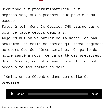
Bienvenue aux procrastinatrices, aux
dépressives, aux siphonnés, aux pété.e.s du
casque.
Salut à toi, dont le dossier CMU traîne sur un
coin de table depuis deux ans.
Aujourd’hui on va parler de la santé, et pas
seulement de celle de Macron qui s’est dégradée
au cours des dernières semaines. On parle de
notre santé à nous, de la santé des précaires,
des chômeurs, de notre santé mentale, de notre
accès à toutes sortes de soin.
L’émission de décembre dans ton otite de
précaire
Audio
Current
Total
00:00
00:00
time
duration
Player
Au programme ce mois-ci,