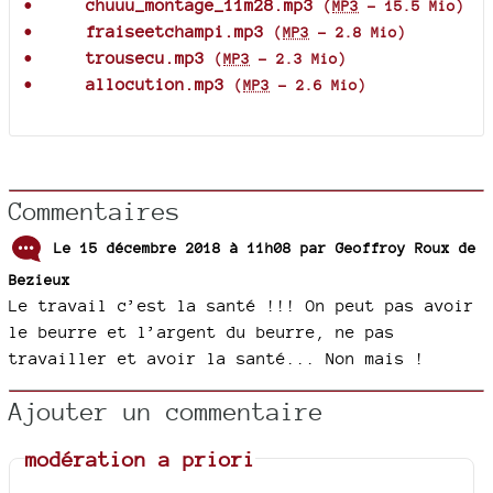
chuuu_montage_11m28.mp3
(
MP3
-
15.5 Mio
)
fraiseetchampi.mp3
(
MP3
-
2.8 Mio
)
trousecu.mp3
(
MP3
-
2.3 Mio
)
allocution.mp3
(
MP3
-
2.6 Mio
)
Commentaires
Le 15 décembre 2018 à 11h08 par
Geoffroy Roux de
Bezieux
Le travail c’est la santé !!! On peut pas avoir
le beurre et l’argent du beurre, ne pas
travailler et avoir la santé... Non mais !
Ajouter un commentaire
modération a priori