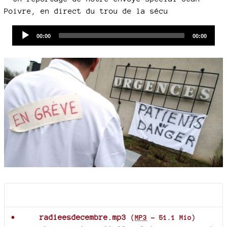
Poivre, en direct du trou de la sécu
Audio
Current
Total
00:00
00:00
time
duration
Player
Documents joints
radieesdecembre.mp3
(
MP3
-
51.1 Mio
)