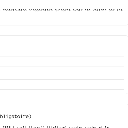
e contribution n’apparaîtra qu’après avoir été validée par les
obligatoire)
is SPIP
[->url] {{gras}} {italique} <quote> <code>
et le