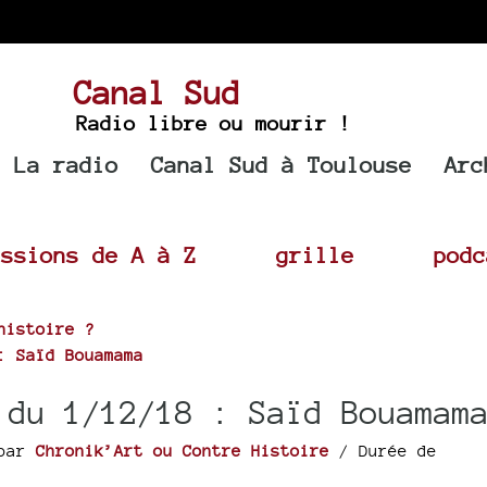
Canal Sud
Radio libre ou mourir !
La radio
Canal Sud à Toulouse
Arc
issions de A à Z
grille
podc
histoire ?
: Saïd Bouamama
 du 1/12/18 : Saïd Bouamam
par
Chronik’Art ou Contre Histoire
/ Durée de