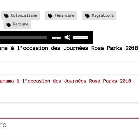
Colonialisme
Féminisme
Migrations
Racisme
Audio
Use
Total
00:00
duration
Player
Up/Down
ama à l’occasion des Journées Rosa Parks 2018
Arrow
keys
to
increase
or
amama à l’occasion des Journées Rosa Parks 2018
decrease
volume.
re