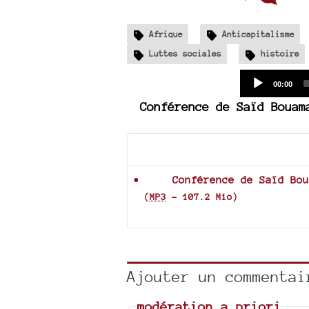
Afrique
Anticapitalisme
Luttes sociales
histoire
Current
00:00
time
Conférence de Saïd Bouam
Documents joints
Conférence de Saïd Bou
(
MP3
-
107.2 Mio
)
Ajouter un commentai
modération a priori