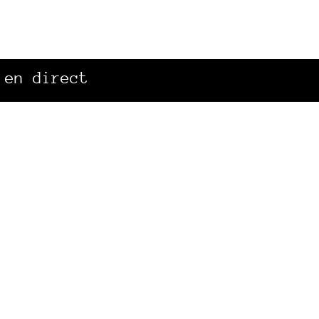
 en direct
Accès rapide
Info
La radio
Mentio
Canal Sud à Toulouse
Plan d
Archives sonores
Spip
|