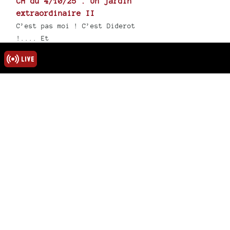
CH du 4/10/25 : Un jardin
extraordinaire II
C’est pas moi ! C’est Diderot
!.... Et
<
1
2
3
4
5
47
>
rmations
ns légales
u site