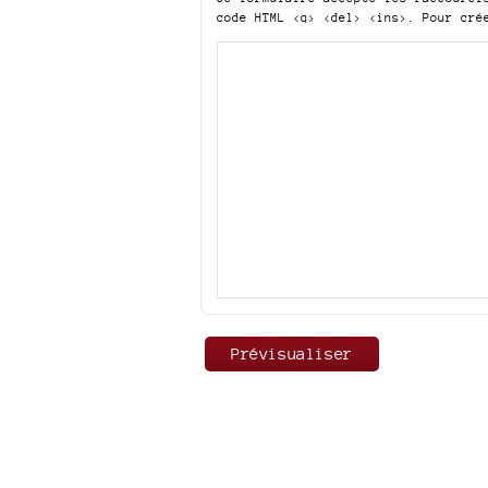
code HTML
<q> <del> <ins>
. Pour cré