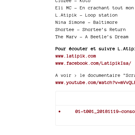
Clozee - Koto
Eli MC - En crachant tout mon
L.Atipik - Loop station
Nina Simone - Baltimore
Shortee - Shortee’s Return
The Marv - A Beetle’s Dream
Pour écouter et suivre L.Atip
www.latipik.com
www.facebook.com/LatipikIsa/
A voir > le documentaire "Scr
www.youtube.com/watch?v=mVvQL
Documents joints
01-t001_20181119-conso