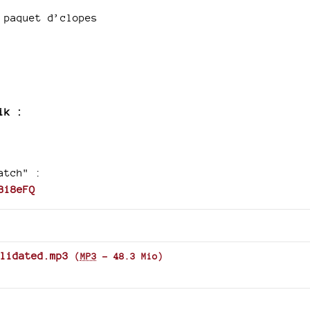
to
 paquet d’clopes
increase
or
decrease
volume.
ik :
atch" :
Bi8eFQ
lidated.mp3
(
MP3
-
48.3 Mio
)