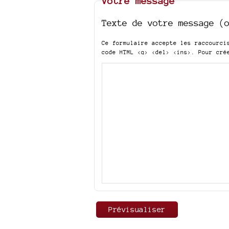
Votre message
Texte de votre message (
Ce formulaire accepte les raccourc
code HTML
<q> <del> <ins>
. Pour cré