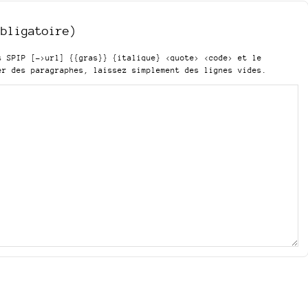
obligatoire)
is SPIP
[->url] {{gras}} {italique} <quote> <code>
et le
er des paragraphes, laissez simplement des lignes vides.