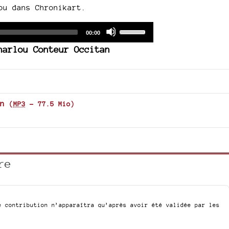
ou dans Chronikart.
Audio
Use
Total
00:00
duration
Player
Up/Down
harlou Conteur Occitan
Arrow
keys
to
increase
or
n
(
MP3
-
77.5 Mio
)
decrease
volume.
re
e contribution n’apparaîtra qu’après avoir été validée par les