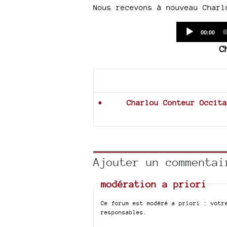
Nous recevons à nouveau Charl
Current
00:00
time
C
Documents joints
Charlou Conteur Occita
Ajouter un commentai
modération a priori
Ce forum est modéré a priori : votr
responsables.