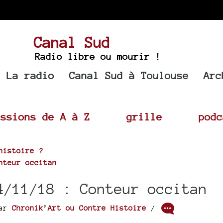
Canal Sud
Radio libre ou mourir !
La radio
Canal Sud à Toulouse
Arc
issions de A à Z
grille
podc
histoire ?
nteur occitan
4/11/18 : Conteur occitan
ar
Chronik’Art ou Contre Histoire
/