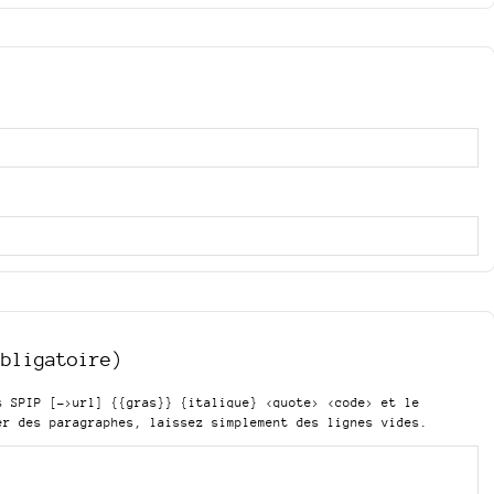
obligatoire)
is SPIP
[->url] {{gras}} {italique} <quote> <code>
et le
er des paragraphes, laissez simplement des lignes vides.