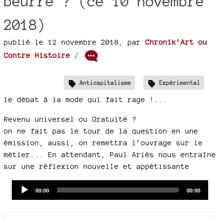
beurre ? (ce 10 novembre
2018)
publié le 12 novembre 2018
,
par
Chronik’Art ou
Contre Histoire
/
Anticapitalisme
Expérimental
le débat à la mode qui fait rage !...
Revenu universel ou Gratuité ?
on ne fait pas le tour de la question en une
émission, aussi, on remettra l’ouvrage sur le
métier... En attendant, Paul Ariès nous entraîne
sur une réflexion nouvelle et appétissante
Audio
Current
Total
00:00
00:00
time
duration
Player