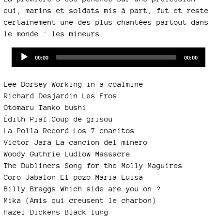
qui, marins et soldats mis à part, fut et reste
certainement une des plus chantées partout dans
le monde : les mineurs.
Audio
Current
Total
00:00
00:00
time
duration
Player
Lee Dorsey Working in a coalmine
Richard Desjardin Les Fros
Otomaru Tanko bushi
Édith Piaf Coup de grisou
La Polla Record Los 7 enanitos
Victor Jara La cancion del minero
Woody Guthrie Ludlow Massacre
The Dubliners Song for the Molly Maguires
Coro Jabalon El pozo Maria Luisa
Billy Braggs Which side are you on ?
Mika (Amis qui creusent le charbon)
Hazel Dickens Black lung