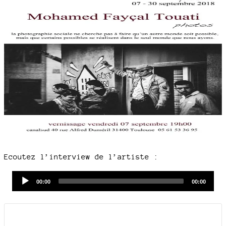
Ecoutez l’interview de l’artiste :
Audio
Current
Total
00:00
00:00
time
duration
Player
Documents joints