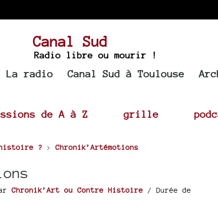
Canal Sud
Radio libre ou mourir !
La radio
Canal Sud à Toulouse
Arc
issions de A à Z
grille
podc
histoire ?
>
Chronik’Artémotions
ions
ar
Chronik’Art ou Contre Histoire
/ Durée de