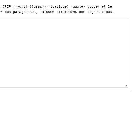
is SPIP
[->url] {{gras}} {italique} <quote> <code>
et le
er des paragraphes, laissez simplement des lignes vides.