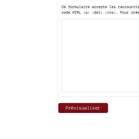
Ce formulaire accepte les raccourc
code HTML
<q> <del> <ins>
. Pour cré