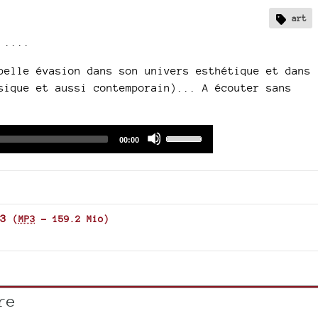
art
 ....
belle évasion dans son univers esthétique et dans
sique et aussi contemporain)... A écouter sans
Audio
Use
Total
00:00
duration
Player
Up/Down
Arrow
keys
to
increase
3
(
MP3
-
159.2 Mio
)
or
decrease
volume.
re