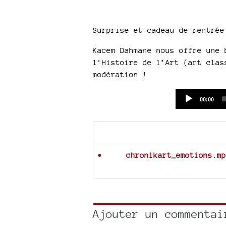
Surprise et cadeau de rentrée
Kacem Dahmane nous offre une 
l’Histoire de l’Art (art clas
modération !
Current
00:00
time
Documents joints
chronikart_emotions.mp
Ajouter un commentai