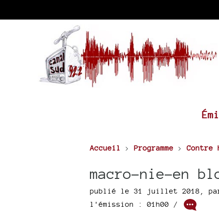
Ém
Accueil
>
Programme
>
Contre 
macro-nie-en bl
publié le 31 juillet 2018
,
p
l'émission : 01h00
/