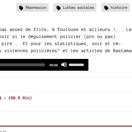
Répression
Luttes sociales
histoire
pas assez de flics, à Toulouse et ailleurs !... La
voir si le déguisement policier (pro ou pas)
 pire... Et pour les statistiques, voir et ré-
s violences policières" et les articles de Bastama
Audio
Use
Total
00:00
duration
Player
Up/Down
Arrow
keys
to
increase
3
-
158.5 Mio
)
or
decrease
volume.
re