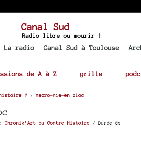
Canal Sud
Radio libre ou mourir !
La radio
Canal Sud à Toulouse
Arc
issions de A à Z
grille
podc
histoire ?
>
macro-nie-en bloc
oc
ar
Chronik’Art ou Contre Histoire
/ Durée de