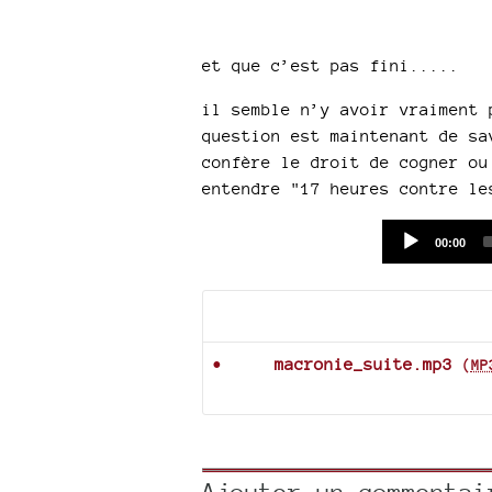
et que c’est pas fini.....
il semble n’y avoir vraiment 
question est maintenant de sa
confère le droit de cogner ou
entendre "17 heures contre le
Current
00:00
time
Documents joints
macronie_suite.mp3
(
MP
Ajouter un commentai