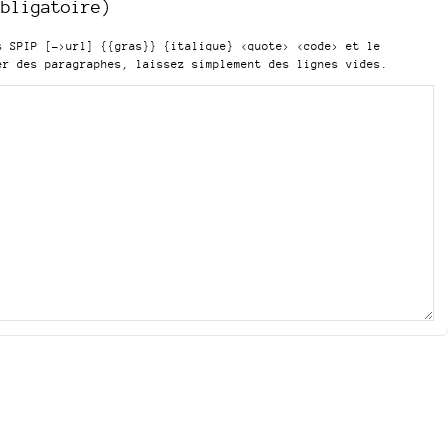
obligatoire)
is SPIP
[->url] {{gras}} {italique} <quote> <code>
et le
er des paragraphes, laissez simplement des lignes vides.