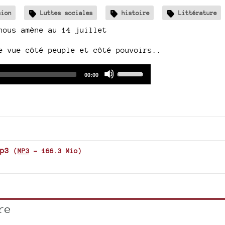
sion
Luttes sociales
histoire
Littérature
nous amène au 14 juillet
e vue côté peuple et côté pouvoirs..
Audio
Use
Total
00:00
duration
Player
Up/Down
Arrow
keys
to
increase
or
p3
(
MP3
-
166.3 Mio
)
decrease
volume.
re