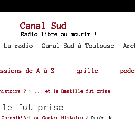
Canal Sud
Radio libre ou mourir !
La radio
Canal Sud à Toulouse
Arc
issions de A à Z
grille
podc
histoire ?
>
... et la Bastille fut prise
lle fut prise
r
Chronik’Art ou Contre Histoire
/ Durée de