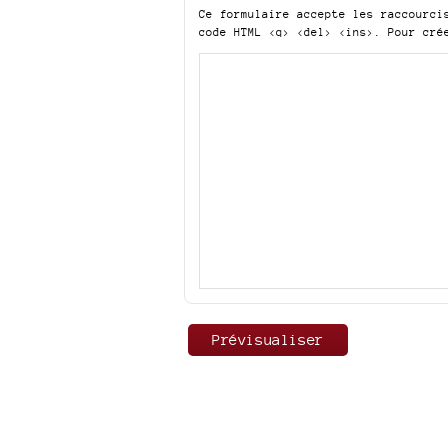
Ce formulaire accepte les raccourc
code HTML
<q> <del> <ins>
. Pour cré