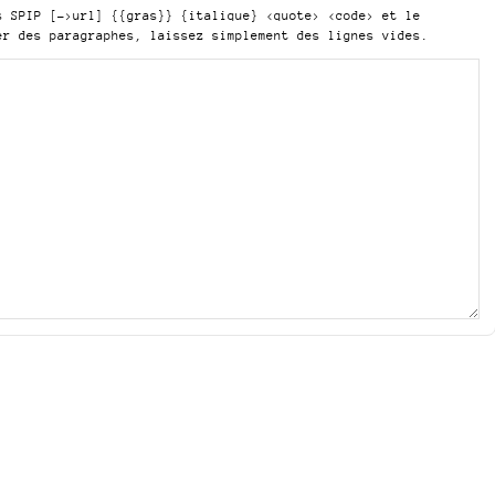
is SPIP
[->url] {{gras}} {italique} <quote> <code>
et le
er des paragraphes, laissez simplement des lignes vides.