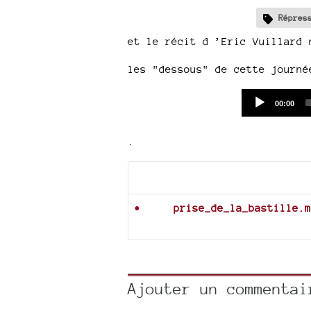
Répres
et le récit d ’Eric Vuillard 
les "dessous" de cette journé
Current
00:00
time
.
Documents joints
prise_de_la_bastille.m
Ajouter un commentai