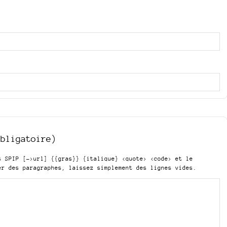
obligatoire)
is SPIP
[->url] {{gras}} {italique} <quote> <code>
et le
er des paragraphes, laissez simplement des lignes vides.