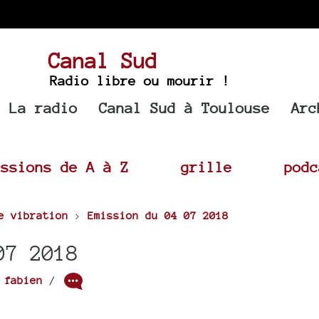
Canal Sud
Radio libre ou mourir !
La radio
Canal Sud à Toulouse
Arc
issions de A à Z
grille
podc
e vibration
>
Emission du 04 07 2018
07 2018
r
fabien
/