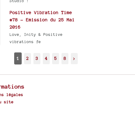
Studio !
Positive Vibration Time
#78 - Emission du 25 Mai
2016
Love, Inity & Positive
vibrations fe
1
2
3
4
5
8
>
rmations
ns légales
u site