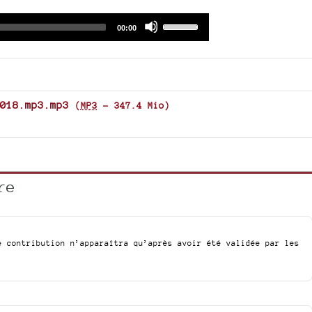
Audio
Use
Total
00:00
duration
Player
Up/Down
Arrow
keys
to
increase
018.mp3.mp3
(
MP3
-
347.4 Mio
)
or
decrease
volume.
re
e contribution n’apparaîtra qu’après avoir été validée par les