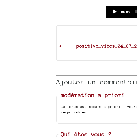
Current
00:00
time
Documents joints
positive_vibes_04_07_2
Ajouter un commentai
modération a priori
Ce forum est modéré a priori : votr
responsables.
Qui êtes-vous ?