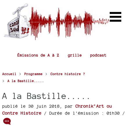
Émissions de A à Z
grille
podcast
>
>
Accueil
Programme
Contre histoire ?
>
A la Bastille.....
A la Bastille.....
publié le 30 juin 2018
,
par
Chronik’Art ou
Contre Histoire
/ Durée de l'émission : 01h30
/