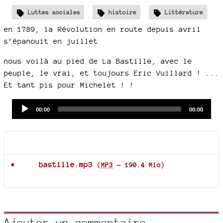
Luttes sociales
histoire
Littérature
en 1789, la Révolution en route depuis avril
s’épanouit en juillet
nous voilà au pied de La Bastille, avec le
peuple, le vrai, et toujours Eric Vuillard ! ...
Et tant pis pour Michelet ! !
Audio
Current
Total
00:00
00:00
time
duration
Player
Documents joints
bastille.mp3
(
MP3
-
190.4 Mio
)
Ajouter un commentaire