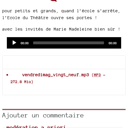
pour petits et grands, quand l’école s’arrête,
l’Ecole du Théâtre ouvre ses portes !
avec les invités de Marie Madeleine bien sûr !
Audio
Current
Total
00:00
00:00
time
duration
Player
Documents joints
vendredimag_vingt_neuf.mp3
(
MP3
-
272.8 Mio
)
Ajouter un commentaire
modération a priori