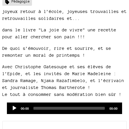
Pédagogie
joyeux retour à l’école, joyeuses trouvailles et
retrouvailles solidaires et...
dans le livre "La joie de vivre" une recette
pour aller chercher son pain !!!
De quoi s’émouvoir, rire et sourire, et se
remonter un moral de printemps !
Avec Christophe Gatesoupe et ses élèves de
l’Epide, et les invités de Marie Madeleine :
Sandra Ramage, Njaka Razafimbelo, et l’écrivain
et journaliste Thomas Bartherote !
Le tout à consommer sans modération bien sûr !
Audio
Current
Total
00:00
00:00
time
duration
Player
Documents joints