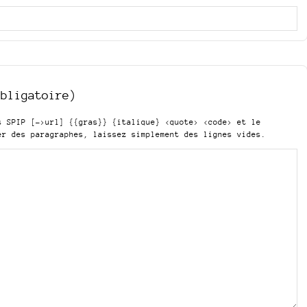
obligatoire)
is SPIP
[->url] {{gras}} {italique} <quote> <code>
et le
er des paragraphes, laissez simplement des lignes vides.