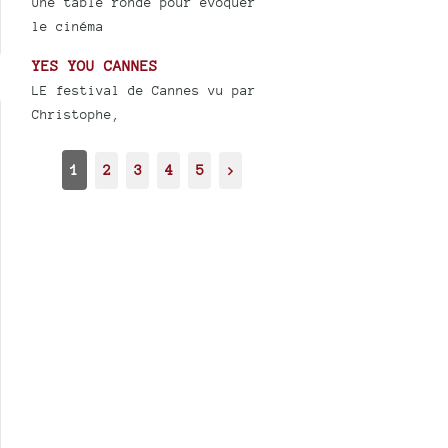
Une table ronde pour évoquer
le cinéma
YES YOU CANNES
LE festival de Cannes vu par
Christophe,
1
2
3
4
5
>