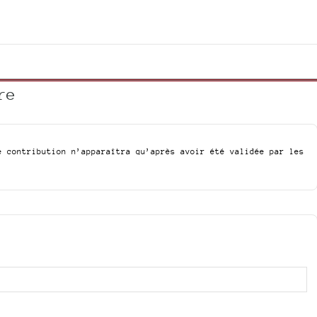
increase
)
or
decrease
volume.
re
e contribution n’apparaîtra qu’après avoir été validée par les