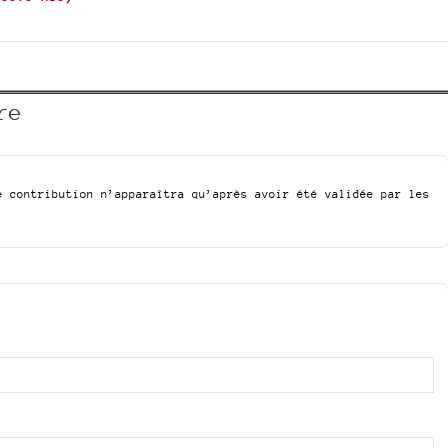
or
decrease
volume.
re
e contribution n’apparaîtra qu’après avoir été validée par les