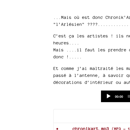
...Mais où est donc Chronik’A
"l’Arlésien" ????............
C’est ça les artistes ! ils n
heures....
Mais ....il faut les prendre 
donc !.....
Et comme j’ai maltraité les m
passé à l’antenne, à savoir q
décorations d’intérieur ou au
Current
00:00
time
Documents joints
chronikart.mp3
(
MP3
-