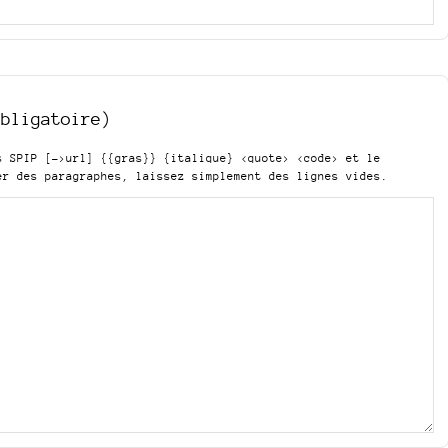
obligatoire)
is SPIP
[->url] {{gras}} {italique} <quote> <code>
et le
er des paragraphes, laissez simplement des lignes vides.