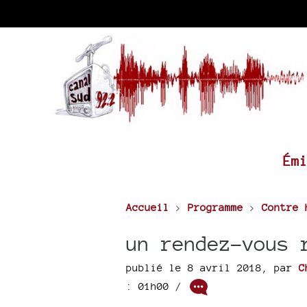
Ém
Accueil
>
Programme
>
Contre 
un rendez-vous 
publié le 8 avril 2018
,
par
C
: 01h00
/