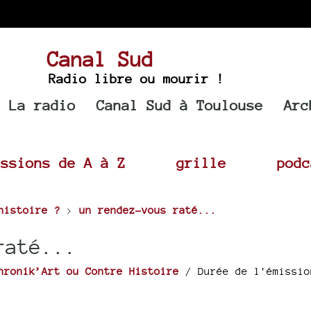
Canal Sud
Radio libre ou mourir !
La radio
Canal Sud à Toulouse
Arc
issions de A à Z
grille
podc
histoire ?
>
un rendez-vous raté...
raté...
hronik’Art ou Contre Histoire
/ Durée de l'émissio