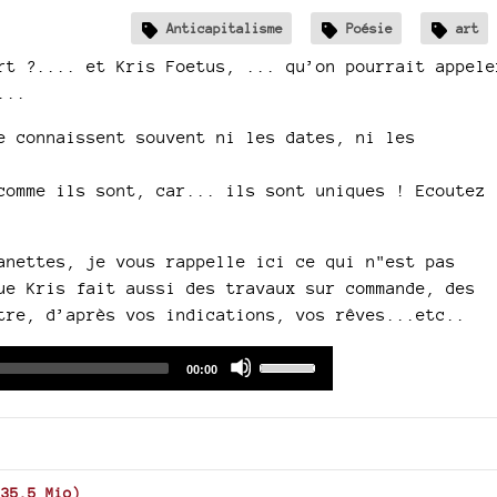
Anticapitalisme
Poésie
art
rt ?.... et Kris Foetus, ... qu’on pourrait appele
...
e connaissent souvent ni les dates, ni les
comme ils sont, car... ils sont uniques ! Ecoutez
anettes, je vous rappelle ici ce qui n"est pas
ue Kris fait aussi des travaux sur commande, des
tre, d’après vos indications, vos rêves...etc..
Audio
Use
Total
00:00
duration
Player
Up/Down
Arrow
keys
to
increase
135.5 Mio
)