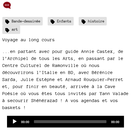
Bande-dessinée
Enfants
histoire
art
Voyage au long cours
...en partant avec pour guide Annie Castex, de
l’Archipel de tous les Arts, en passant par le
Centre Culturel de Ramonville où nous
découvrirons l’Italie en BD, avec Bérénice
Sarda, Julie Estèphe et Arnaud Rouquier-Perret
et, pour finir en beauté, arrivée à la Cave
Poésie où vous êtes tous invités par Yann Valade
à secourir Shéhérazad ! A vos agendas et vos
baskets !
Audio
Current
Total
00:00
00:00
time
duration
Player