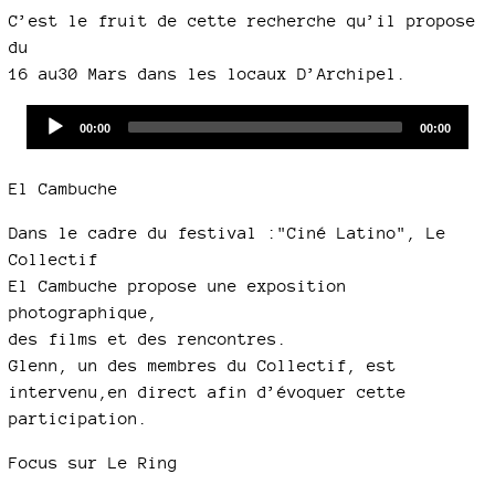
C’est le fruit de cette recherche qu’il propose
du
16 au30 Mars dans les locaux D’Archipel.
Audio
Current
Total
00:00
00:00
time
duration
Player
El Cambuche
Dans le cadre du festival :"Ciné Latino", Le
Collectif
El Cambuche propose une exposition
photographique,
des films et des rencontres.
Glenn, un des membres du Collectif, est
intervenu,en direct afin d’évoquer cette
participation.
Focus sur Le Ring