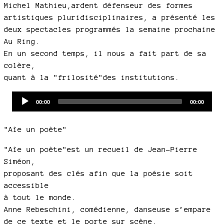
Michel Mathieu,ardent défenseur des formes
artistiques pluridisciplinaires, a présenté les
deux spectacles programmés la semaine prochaine
Au Ring.
En un second temps, il nous a fait part de sa
colère,
quant à la "frilosité"des institutions.
Audio
Current
Total
00:00
00:00
time
duration
Player
"Aîe un poète"
"Aîe un poète"est un recueil de Jean-Pierre
Siméon,
proposant des clés afin que la poésie soit
accessible
à tout le monde.
Anne Rebeschini, comédienne, danseuse s’empare
de ce texte et le porte sur scène.