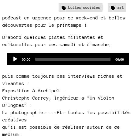
Luttes sociales
art
podcast en urgence pour ce week-end et belles
découvertes pour le printemps !
D’abord quelques pistes militantes et
culturelles pour ces samedi et dimanche,
Audio
Current
Total
00:00
00:00
time
duration
Player
puis comme toujours des interviews riches et
vivantes :
Exposition à Archipel :
Christophe Carrey, ingénieur a "Un Violon
D’Ingres" :
La photographie.....Et. toutes les possibilités
créatives
qu’il est possible de réaliser autour de ce
medium.