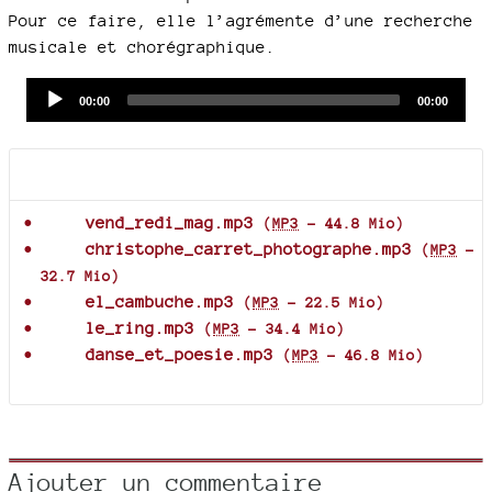
Pour ce faire, elle l’agrémente d’une recherche
musicale et chorégraphique.
Audio
Current
Total
00:00
00:00
time
duration
Player
Documents joints
vend_redi_mag.mp3
(
MP3
-
44.8 Mio
)
christophe_carret_photographe.mp3
(
MP3
-
32.7 Mio
)
el_cambuche.mp3
(
MP3
-
22.5 Mio
)
le_ring.mp3
(
MP3
-
34.4 Mio
)
danse_et_poesie.mp3
(
MP3
-
46.8 Mio
)
Ajouter un commentaire