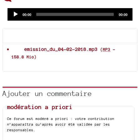
Audio
Current
Total
00:00
00:00
time
duration
Player
Documents joints
emission_du_04-02-2018.mp3
(
MP3
-
158.8 Mio
)
Ajouter un commentaire
modération a priori
Ce forum est modéré a priori : votre contribution
n’apparaîtra qu’après avoir été validée par les
responsables.