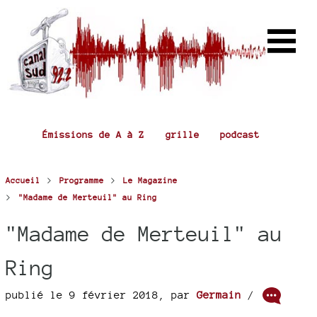
Émissions de A à Z
grille
podcast
>
>
Accueil
Programme
Le Magazine
>
"Madame de Merteuil" au Ring
"Madame de Merteuil" au
Ring
publié le 9 février 2018
,
par
Germain
/