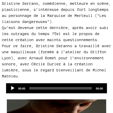
Xristine Serrano, comédienne, metteure en scène,
plasticienne, s’intéresse depuis fort longtemps
au personnage de la Marquise de Merteuil ("Les
liaisons dangereuses").
Qu’est devenue cette dernière, après avoir subi
les outrages du temps ?Tel est le propos de
cette création avec maints questionnements.
Pour ce faire, Xristine Seranno a travaillé avec
une maquilleuse (formée à l’atelier du Griffon
Lyon), avec Arnaud Romet pour l’environnement
sonore, avec Cécile Duriez à la création
lumière, sous le regard bienveillant de Michel
Mathieu.
Audio
Current
Total
00:00
00:00
time
duration
Player