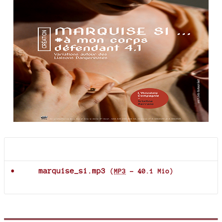
Documents joints
marquise_si.mp3
(
MP3
-
40.1 Mio
)