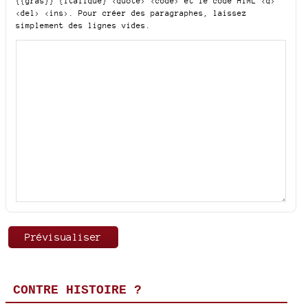
{{gras}} {italique} <quote> <code>
et le code HTML
<q>
<del> <ins>
. Pour créer des paragraphes, laissez
simplement des lignes vides.
CONTRE HISTOIRE ?