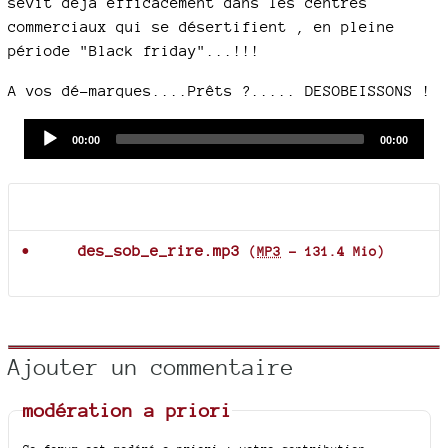
sévit déjà efficacement dans les centres
commerciaux qui se désertifient , en pleine
période "Black friday"...!!!
A vos dé-marques....Prêts ?..... DESOBEISSONS !
Audio
Current
Total
00:00
00:00
time
duration
Player
Documents joints
des_sob_e_rire.mp3
(
MP3
-
131.4 Mio
)
Ajouter un commentaire
modération a priori