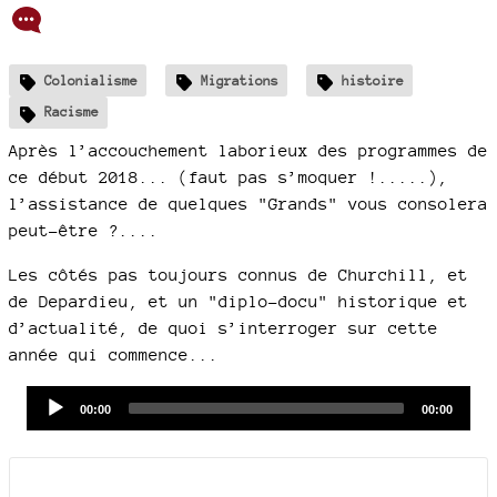
Colonialisme
Migrations
histoire
Racisme
Après l’accouchement laborieux des programmes de
ce début 2018... (faut pas s’moquer !.....),
l’assistance de quelques "Grands" vous consolera
peut-être ?....
Les côtés pas toujours connus de Churchill, et
de Depardieu, et un "diplo-docu" historique et
d’actualité, de quoi s’interroger sur cette
année qui commence...
Audio
Current
Total
00:00
00:00
time
duration
Player
Documents joints