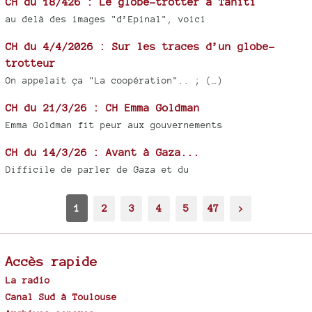
CH du 18/426 : Le globe-trotter à Tahiti
au delà des images "d’Epinal", voici
CH du 4/4/2026 : Sur les traces d’un globe-
trotteur
On appelait ça "La coopération".. ; (…)
CH du 21/3/26 : CH Emma Goldman
Emma Goldman fit peur aux gouvernements
CH du 14/3/26 : Avant à Gaza...
Difficile de parler de Gaza et du
1
2
3
4
5
47
>
Accès rapide
La radio
Canal Sud à Toulouse