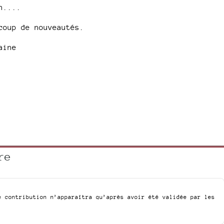
n....
coup de nouveautés.
aine
re
e contribution n’apparaîtra qu’après avoir été validée par les