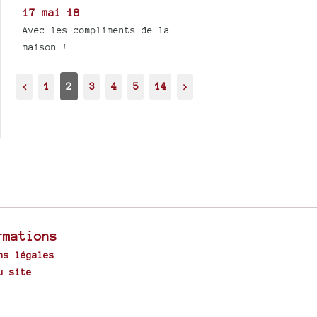
17 mai 18
Avec les compliments de la
maison !
<
1
2
3
4
5
14
>
rmations
ns légales
u site