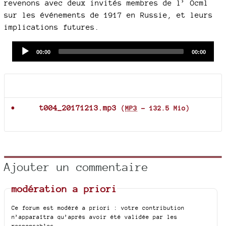
revenons avec deux invités membres de l’ Ocml
sur les événements de 1917 en Russie, et leurs
implications futures.
Audio
Current
Total
00:00
00:00
time
duration
Player
Documents joints
t004_20171213.mp3
(
MP3
-
132.5 Mio
)
Ajouter un commentaire
modération a priori
Ce forum est modéré a priori : votre contribution
n’apparaîtra qu’après avoir été validée par les
responsables.