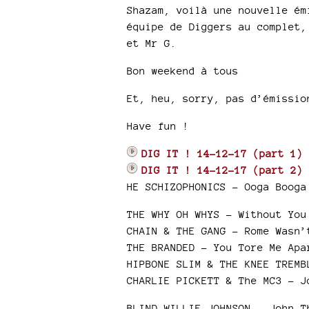
Shazam, voilà une nouvelle ém
équipe de Diggers au complet,
et Mr G.
Bon weekend à tous
Et, heu, sorry, pas d’émissio
Have fun !
DIG IT ! 14-12-17 (part 1)
DIG IT ! 14-12-17 (part 2)
HE SCHIZOPHONICS – Ooga Booga
THE WHY OH WHYS – Without You
CHAIN & THE GANG – Rome Wasn’
THE BRANDED – You Tore Me Apa
HIPBONE SLIM & THE KNEE TREMB
CHARLIE PICKETT & The MC3 – J
BLIND WILLIE JOHNSON – John T