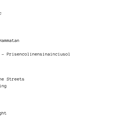
c
Hammatan
 – Prisencolinensinainciusol
he Streets
ing
ght