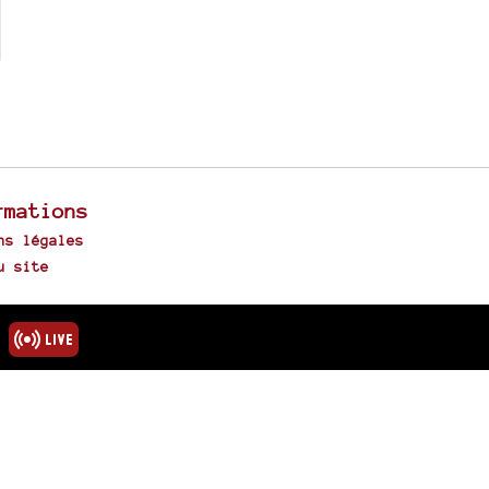
rmations
ns légales
u site