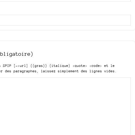
obligatoire)
is SPIP
[->url] {{gras}} {italique} <quote> <code>
et le
er des paragraphes, laissez simplement des lignes vides.