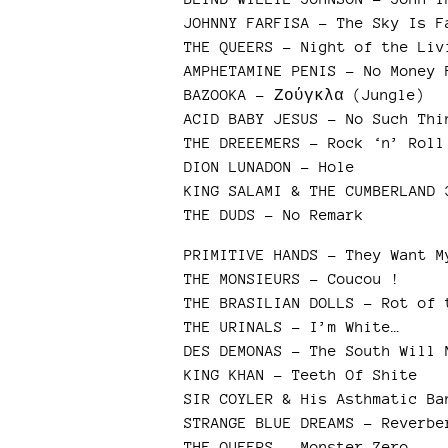
JOHNNY FARFISA – The Sky Is F
THE QUEERS – Night of the Liv
AMPHETAMINE PENIS – No Money 
BAZOOKA – Ζούγκλα (Jungle)
ACID BABY JESUS – No Such Thi
THE DREEEMERS – Rock ‘n’ Roll
DION LUNADON – Hole
KING SALAMI & THE CUMBERLAND 
THE DUDS – No Remark
PRIMITIVE HANDS – They Want M
THE MONSIEURS – Coucou !
THE BRASILIAN DOLLS – Rot of 
THE URINALS – I’m White…
DES DEMONAS – The South Will 
KING KHAN – Teeth Of Shite
SIR COYLER & His Asthmatic Ba
STRANGE BLUE DREAMS – Reverbe
THE QUEERS – Monster Zero