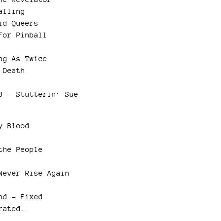
alling
id Queers
For Pinball
ng As Twice
 Death
3 – Stutterin’ Sue
y Blood
the People
Never Rise Again
nd – Fixed
rated…