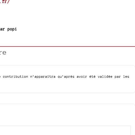
.fr/
 par
popi
re
e contribution n’apparaîtra qu’après avoir été validée par les