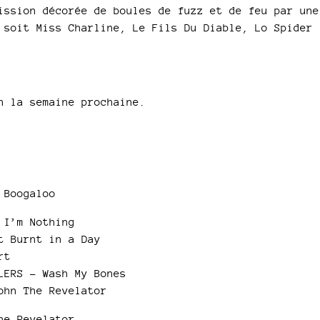
ission décorée de boules de fuzz et de feu par une
 soit Miss Charline, Le Fils Du Diable, Lo Spider
n la semaine prochaine.
 Boogaloo
 I’m Nothing
t Burnt in a Day
rt
LERS – Wash My Bones
ohn The Revelator
he Revelator