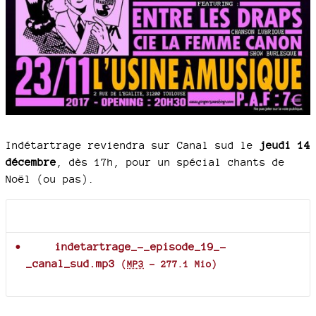
Indétartrage reviendra sur Canal sud le
jeudi 14
décembre
, dès 17h, pour un spécial chants de
Noël (ou pas).
Documents joints
indetartrage_-_episode_19_-
_canal_sud.mp3
(
MP3
-
277.1 Mio
)