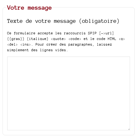
Votre message
Texte de votre message (obligatoire)
Ce formulaire accepte les raccourcis SPIP
[->url]
{{gras}} {italique} <quote> <code>
et le code HTML
<q>
<del> <ins>
. Pour créer des paragraphes, laissez
simplement des lignes vides.