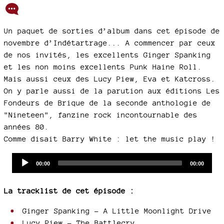
Un paquet de sorties d’album dans cet épisode de
novembre d’Indétartrage... A commencer par ceux
de nos invités, les excellents Ginger Spanking
et les non moins excellents Punk Haine Roll.
Mais aussi ceux des Lucy Piew, Eva et Katcross.
On y parle aussi de la parution aux éditions Les
Fondeurs de Brique de la seconde anthologie de
"Nineteen", fanzine rock incontournable des
années 80.
Comme disait Barry White : let the music play !
Audio
Current
Total
00:00
00:00
time
duration
Player
La tracklist de cet épisode :
Ginger Spanking - A Little Moonlight Drive
Lucy Piew - The Battlecry