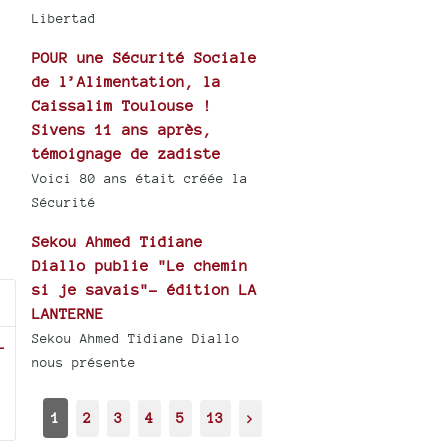
Libertad
POUR une Sécurité Sociale
de l’Alimentation, la
Caissalim Toulouse !
Sivens 11 ans après,
témoignage de zadiste
Voici 80 ans était créée la
Sécurité
Sekou Ahmed Tidiane
Diallo publie "Le chemin
si je savais"- édition LA
LANTERNE
Sekou Ahmed Tidiane Diallo
-
nous présente
1
2
3
4
5
13
>