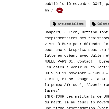
publié le 10 novembre 2017
,
p
mn /
Anticapitalisme
Coloni
Gaspard, Julien, Bettina sont
complémentaires des résistanc
vivre à Bure pour défendre le
pour une entreprise sous-trai
lutte en créant avec Julien e
NULLE PART 31. Contact : bure
Les dates à venir du collecti
Du 9 au 11 novembre - 19h30 -
« Bleu, Blanc, Rouge » la tri
la pompe Afrique", "Avenir ra
larmes"
INFO-TOUR des militants de BU
du mardi 14 au jeudi 16 novem
Une riche programmation (voir