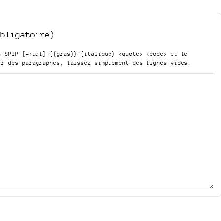
obligatoire)
is SPIP
[->url] {{gras}} {italique} <quote> <code>
et le
er des paragraphes, laissez simplement des lignes vides.