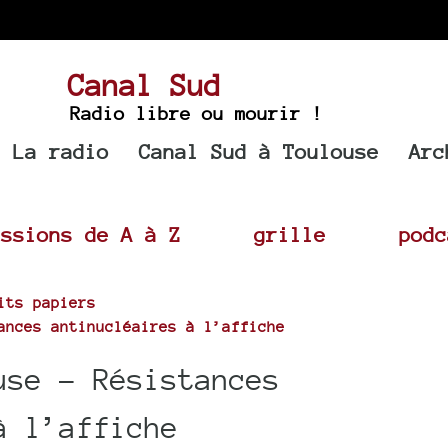
Canal Sud
Radio libre ou mourir !
La radio
Canal Sud à Toulouse
Arc
issions de A à Z
grille
podc
its papiers
ances antinucléaires à l’affiche
use - Résistances
à l’affiche