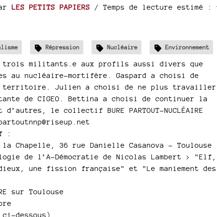
ar
LES PETITS PAPIERS
/ Temps de lecture estimé : 
alisme
Répression
Nucléaire
Environnement
 trois militants.e aux profils aussi divers que
es au nucléaire-mortifère. Gaspard a choisi de
 territoire. Julien a choisi de ne plus travailler
tante de CIGEO. Bettina a choisi de continuer la
t d’autres, le collectif BURE PARTOUT-NUCLÉAIRE
partoutnnp@riseup.net
f :
 la Chapelle, 36 rue Danielle Casanova – Toulouse
logie de l’A-Démocratie de Nicolas Lambert > "Elf,
dieux, une fission française" et "Le maniement des
RE sur Toulouse
bre
 ci-dessous)