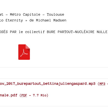
at – Métro Capitole – Toulouse
to Eternity » de Michael Madsen
OSÉS PAR le collectif BURE PARTOUT-NUCLÉAIRE NULLE
ov_2017_burepartout_bettinajuliengaspard.mp3
(
MP3
nale.pdf
(
PDF
-
7.7 Mio
)