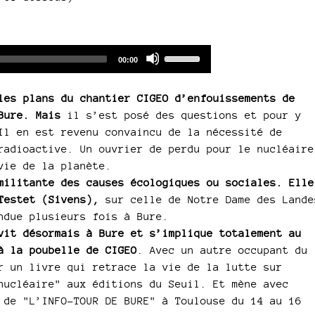
Audio
Use
Total
00:00
duration
Player
Up/Down
Arrow
les plans du chantier CIGEO d’enfouissements de
keys
Bure. Mais
il s’est posé des questions et pour y
to
Il en est revenu convaincu de la nécessité de
increase
radioactive. Un ouvrier de perdu pour le nucléaire
or
vie de la planète.
decrease
militante des causes écologiques ou sociales. Elle
volume.
 Testet (Sivens),
sur celle de Notre Dame des Lande
ndue plusieurs fois à Bure.
vit désormais à Bure et s’implique totalement au
à la poubelle de CIGEO
. Avec un autre occupant du
r un livre qui retrace la vie de la lutte sur
nucléaire" aux éditions du Seuil. Et mène avec
 de "L’INFO-TOUR DE BURE" à Toulouse du 14 au 16