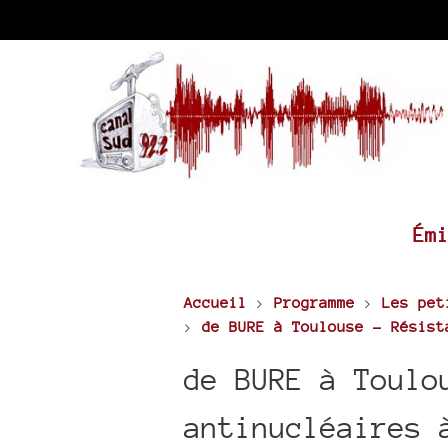
Ém
Accueil
>
Programme
>
Les pet
>
de BURE à Toulouse - Résist
de BURE à Toulo
antinucléaires 