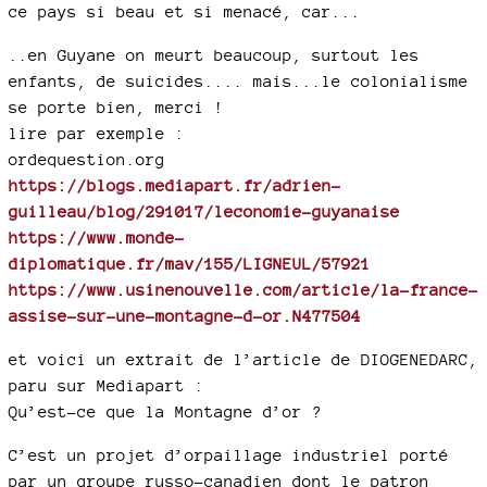
ce pays si beau et si menacé, car...
..en Guyane on meurt beaucoup, surtout les
enfants, de suicides.... mais...le colonialisme
se porte bien, merci !
lire par exemple :
ordequestion.org
https://blogs.mediapart.fr/adrien-
guilleau/blog/291017/leconomie-guyanaise
https://www.monde-
diplomatique.fr/mav/155/LIGNEUL/57921
https://www.usinenouvelle.com/article/la-france-
assise-sur-une-montagne-d-or.N477504
et voici un extrait de l’article de DIOGENEDARC,
paru sur Mediapart :
Qu’est-ce que la Montagne d’or ?
C’est un projet d’orpaillage industriel porté
par un groupe russo-canadien dont le patron