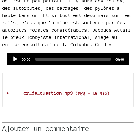
de l’or un peu partout. Il y aura des routes,
des autoroutes, des barrages, des pylônes à
haute tension. Et si tout est désormais sur les
rails, c’est que la mine est soutenue par des
autorités morales considérables. Jacques Attali,
le preux lobbyiste international, siège au
comité consultatif de la Columbus Gold ».
Audio
Current
Total
00:00
00:00
time
duration
Player
Documents joints
or_de_question.mp3
(
MP3
-
48 Mio
)
Ajouter un commentaire