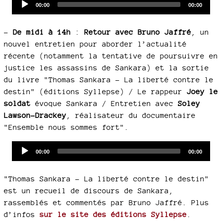
Current
Total
00:00
00:00
time
duration
Player
–
De midi à 14h
:
Retour avec Bruno Jaffré
, un
nouvel entretien pour aborder l’actualité
récente (notamment la tentative de poursuivre en
justice les assassins de Sankara) et la sortie
du livre "Thomas Sankara - La liberté contre le
destin" (éditions Syllepse) / Le rappeur
Joey le
soldat
évoque Sankara / Entretien avec
Soley
Lawson-Drackey
, réalisateur du documentaire
"Ensemble nous sommes fort".
Audio
Current
Total
00:00
00:00
time
duration
Player
"Thomas Sankara - La liberté contre le destin"
est un recueil de discours de Sankara,
rassemblés et commentés par Bruno Jaffré. Plus
d’infos
sur le site des éditions Syllepse
.