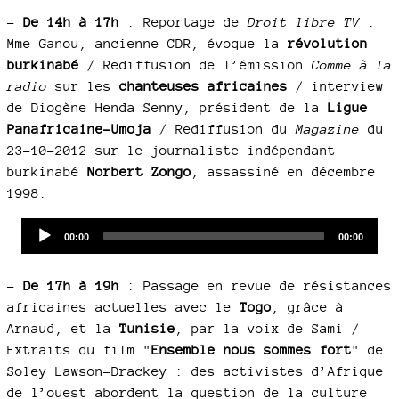
–
De 14h à 17h
: Reportage de
Droit libre TV
:
Mme Ganou, ancienne CDR, évoque la
révolution
burkinabé
/ Rediffusion de l’émission
Comme à la
radio
sur les
chanteuses africaines
/ interview
de Diogène Henda Senny, président de la
Ligue
Panafricaine-Umoja
/ Rediffusion du
Magazine
du
23-10-2012 sur le journaliste indépendant
burkinabé
Norbert Zongo
, assassiné en décembre
1998.
Audio
Current
Total
00:00
00:00
time
duration
Player
–
De 17h à 19h
: Passage en revue de résistances
africaines actuelles avec le
Togo
, grâce à
Arnaud, et la
Tunisie
, par la voix de Sami /
Extraits du film "
Ensemble nous sommes fort
" de
Soley Lawson-Drackey : des activistes d’Afrique
de l’ouest abordent la question de la culture