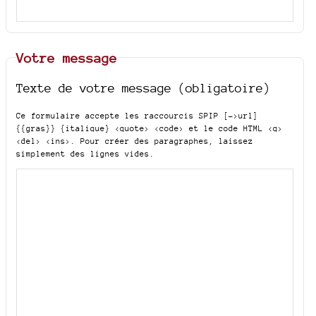
Votre message
Texte de votre message (obligatoire)
Ce formulaire accepte les raccourcis SPIP
[->url]
{{gras}} {italique} <quote> <code>
et le code HTML
<q>
<del> <ins>
. Pour créer des paragraphes, laissez
simplement des lignes vides.