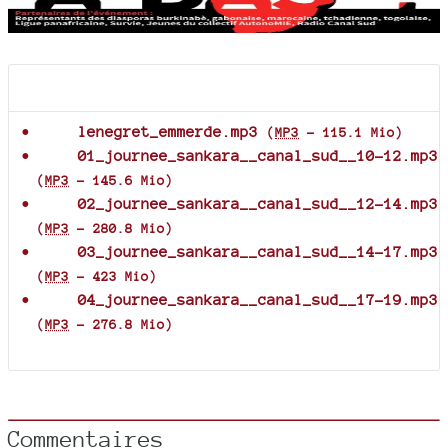
Documents joints
lenegret_emmerde.mp3
(
MP3
-
115.1 Mio
)
01_journee_sankara__canal_sud__10-12.mp3
(
MP3
-
145.6 Mio
)
02_journee_sankara__canal_sud__12-14.mp3
(
MP3
-
280.8 Mio
)
03_journee_sankara__canal_sud__14-17.mp3
(
MP3
-
423 Mio
)
04_journee_sankara__canal_sud__17-19.mp3
(
MP3
-
276.8 Mio
)
Commentaires