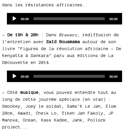
dans les résistances africaines.
Audio
Current
Total
00:00
00:00
time
duration
Player
–
De 19h à 20h
: Dans
Brasero
, rediffusion de
l’entretien avec
Saïd Bouamama
autour de son
livre "Figures de la révolution africaine - De
Kenyatta à Sankara" paru aux éditions de La
Découverte en 2014.
Audio
Current
Total
00:00
00:00
time
duration
Player
–
Côté
musique
, vous pouvez entendre tout au
long de cette journée spéciale (en vrac) :
Smockey, Joey le soldat, Sams’K Le Jah, Elom
20ce, Awadi, Cheik Lo, Tiken Jah Fakoly, JP
Manova, Ocean, Kass Kadee, Jahk, Pollock
project...