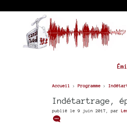
Ém
Accueil
>
Programme
>
Indétar
Indétartrage, é
publié le 9 juin 2017
,
par
Le