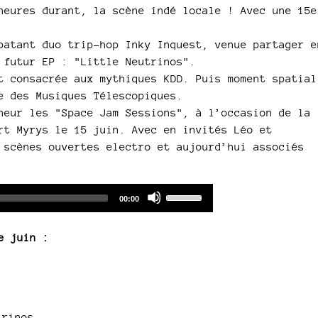
heures durant, la scène indé locale ! Avec une 15e
patant duo trip-hop Inky Inquest, venue partager e
 futur EP : "Little Neutrinos".
t consacrée aux mythiques KDD. Puis moment spatial
e des Musiques Télescopiques.
neur les "Space Jam Sessions", à l’occasion de la
rt Myrys le 15 juin. Avec en invités Léo et
 scènes ouvertes electro et aujourd’hui associés
Audio
Use
Total
00:00
duration
Player
Up/Down
Arrow
e juin :
keys
to
increase
or
decrease
trinos