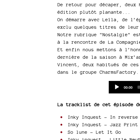
De retour pour décaper, deux 
édition plutôt planante...
On démarre avec Leïla, de l’é
exclu quelques titres de leur
Notre rubrique "Nostalgie" es
à la rencontre de La Compagni
Et enfin nous mettons à l’hon
dernière de la saison à Mix’a
Vincent, deux habitués de ces
dans le groupe CharmsFactory.
Current
00:00
time
La tracklist de cet épisode d
Inky Inquest - In reverse
Inky Inquest - Jazz Print
So lune - Let It Go
Inky inquest - Little Neu