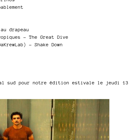
volume.
bablement
 au drapeau
opiques - The Great Dive
aKrewLab) - Shake Down
al sud pour notre édition estivale le jeudi 13