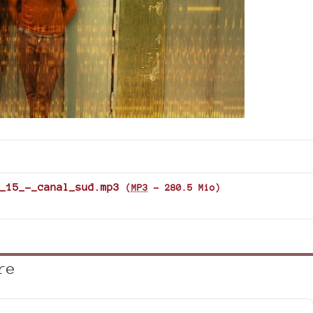
_15_-_canal_sud.mp3
(
MP3
-
280.5 Mio
)
re