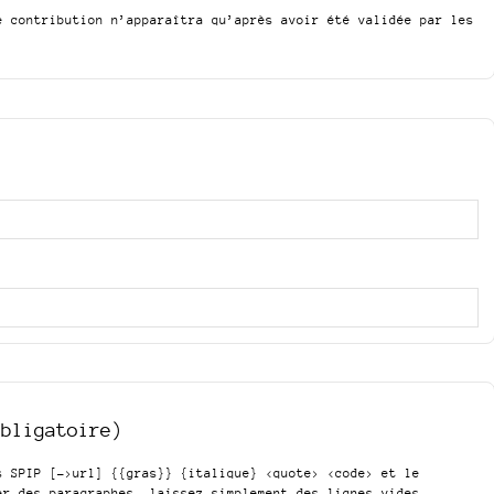
e contribution n’apparaîtra qu’après avoir été validée par les
obligatoire)
is SPIP
[->url] {{gras}} {italique} <quote> <code>
et le
er des paragraphes, laissez simplement des lignes vides.