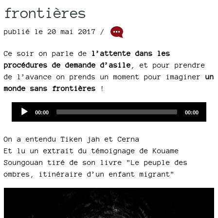
frontières
publié le 20 mai 2017 /
Ce soir on parle de
l’attente dans les
procédures de demande d’asile
, et pour prendre
de l’avance on prends un moment pour imaginer
un
monde sans frontières
!
Audio
Current
Total
00:00
00:00
time
duration
Player
On a entendu Tiken jah et Cerna
Et lu un extrait du témoignage de Kouame
Soungouan tiré de son livre "Le peuple des
ombres, itinéraire d’un enfant migrant"