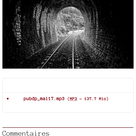
Documents joints
pubdp_mai17.mp3
(
MP3
-
137.7 Mio
)
Commentaires