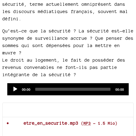
sécurité, terme actuellement omniprésent dans
les discours médiatiques français, souvent mal
défini.
Qu’est-ce que la sécurité ? La sécurité est-elle
synonyme de surveillance accrue ? Que penser des
sommes qui sont dépensées pour la mettre en
œuvre ?
Le droit au logement, le fait de posséder des
revenus convenables ne font-ils pas partie
intégrante de la sécurité ?
Audio
Current
Total
00:00
00:00
time
duration
Player
Documents joints
etre_en_securite.mp3
(
MP3
-
1.5 Mio
)