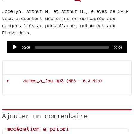
Jocelyn, Arthur M. et Arthur H., élèves de 3PEP
vous présentent une émission consacrée aux
dangers liés au port d’arme, notamment aux
Etats-Unis.
Audio
Current
Total
00:00
00:00
time
duration
Player
Documents joints
armes_a_feu.mp3
(
MP3
-
6.3 Mio
)
Ajouter un commentaire
modération a priori