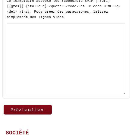
Ce formulaire accepte les raccourcis SPIP
[->url]
{{gras}} {italique} <quote> <code>
et le code HTML
<q>
<del> <ins>
. Pour créer des paragraphes, laissez
simplement des lignes vides.
SOCIÉTÉ