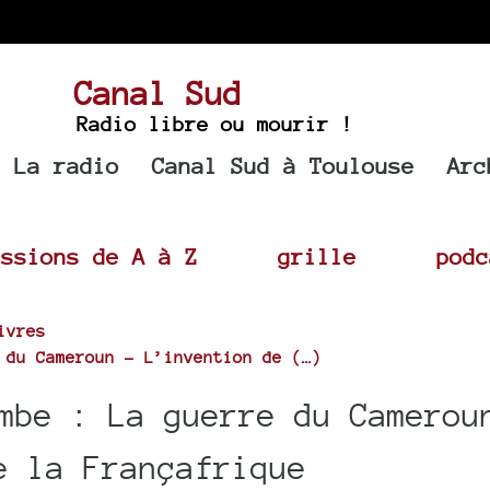
Canal Sud
Radio libre ou mourir !
La radio
Canal Sud à Toulouse
Arc
issions de A à Z
grille
podc
ivres
 du Cameroun - L’invention de (…)
mbe : La guerre du Camerou
e la Françafrique