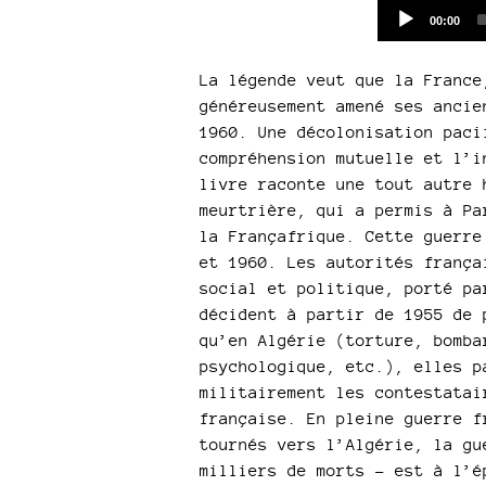
Current
00:00
time
La légende veut que la France
généreusement amené ses ancie
1960. Une décolonisation paci
compréhension mutuelle et l’i
livre raconte une tout autre 
meurtrière, qui a permis à Pa
la Françafrique. Cette guerre
et 1960. Les autorités frança
social et politique, porté pa
décident à partir de 1955 de 
qu’en Algérie (torture, bomba
psychologique, etc.), elles p
militairement les contestatai
française. En pleine guerre f
tournés vers l’Algérie, la gu
milliers de morts – est à l’é