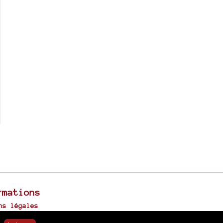
rmations
ns légales
u site