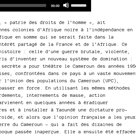
Audio
Use
Total
00:00
duration
Player
Up/Down
Arrow
, « patrie des droits de l’homme », ait
keys
nnes colonies d’Afrique noire à l’indépendance en
to
fique en somme qui se serait faite dans la
increase
ntérêt partagé de la France et de l’Afrique. Ce
or
histoire : celle d’une guerre brutale, violente,
decrease
ris d’inventer un nouveau système de domination :
volume.
 secrète a pour théâtre le Cameroun des années 195
ises, confrontées dans ce pays à un vaste mouvemen
r l’Union des populations du Cameroun (UPC),
passer en force. En utilisant les mêmes méthodes
rdements, internements de masse, action
arvienent en quelques années à éradiquer
res et à installer à Yaoundé une dictature pro-
roide, et alors que l’opinion française a les yeux
erre du Cameroun – qui a fait des dizaines de
poque passée inaperçue. Elle a ensuite été effacée