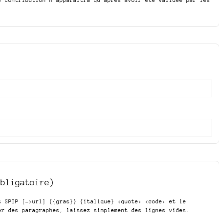
obligatoire)
is SPIP
[->url] {{gras}} {italique} <quote> <code>
et le
er des paragraphes, laissez simplement des lignes vides.