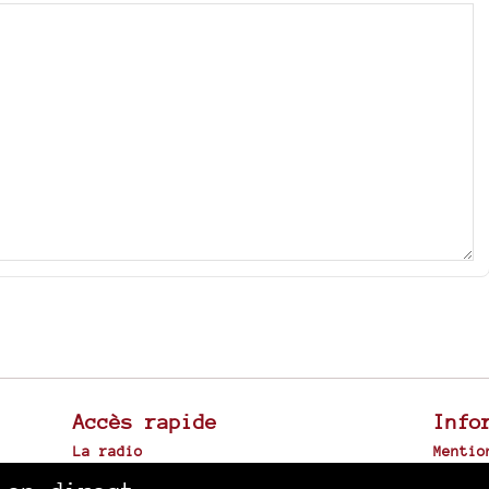
Accès rapide
Info
La radio
Mentio
Canal Sud à Toulouse
Plan d