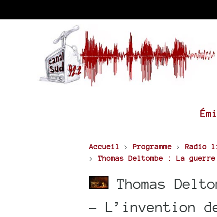
Ém
Accueil
>
Programme
>
Radio l
>
Thomas Deltombe : La guerre
Thomas Delto
- L’invention d