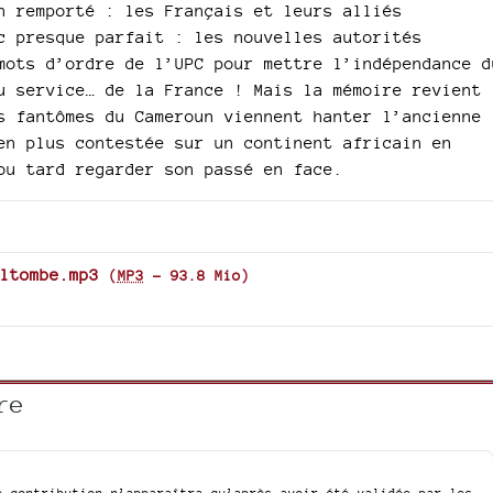
n remporté : les Français et leurs alliés
c presque parfait : les nouvelles autorités
mots d’ordre de l’UPC pour mettre l’indépendance d
u service… de la France ! Mais la mémoire revient
s fantômes du Cameroun viennent hanter l’ancienne
en plus contestée sur un continent africain en
ou tard regarder son passé en face.
ltombe.mp3
(
MP3
-
93.8 Mio
)
re
e contribution n’apparaîtra qu’après avoir été validée par les