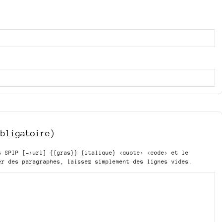
obligatoire)
is SPIP
[->url] {{gras}} {italique} <quote> <code>
et le
er des paragraphes, laissez simplement des lignes vides.