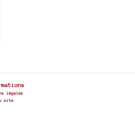
rmations
ns légales
u site