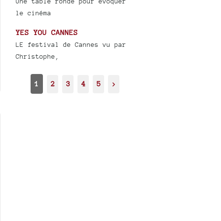
Une table ronde pour évoquer
le cinéma
YES YOU CANNES
LE festival de Cannes vu par
Christophe,
1
2
3
4
5
>