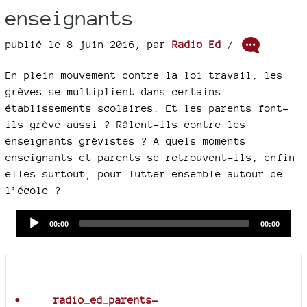
enseignants
publié le 8 juin 2016
,
par
Radio Ed
/
En plein mouvement contre la loi travail, les
grèves se multiplient dans certains
établissements scolaires. Et les parents font-
ils grève aussi ? Râlent-ils contre les
enseignants grévistes ? A quels moments
enseignants et parents se retrouvent-ils, enfin
elles surtout, pour lutter ensemble autour de
l’école ?
Audio
Current
Total
00:00
00:00
time
duration
Player
Documents joints
radio_ed_parents-