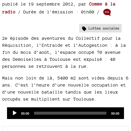
publié le 19 septembre 2012
,
par
Comme à la
radio
/ Durée de l'émission : 01h00
/
Luttes sociales
2e épisode des aventures du Collectif pour la
Réquisition, l’Entraide et l’Autogestion : à la
fin du mois d’août, l’espace occupé 70 avenue
des Demoiselles à Toulouse est expulsé : 40
personnes se retrouvent à la rue.
Mais non loin de là, 5400 m2 sont vides depuis 6
ans. C’est l’heure d’une nouvelle occupation et
d’une nouvelle bataille tandis que les lieux
occupés se multiplient sur Toulouse.
Audio
Current
Total
00:00
00:00
time
duration
Player