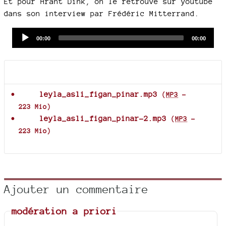
Et pour Hrant Dink, on le retrouve sur youtube
dans son interview par Frédéric Mitterrand.
Audio
Current
Total
00:00
00:00
time
duration
Player
Documents joints
leyla_asli_figan_pinar.mp3
(
MP3
-
223 Mio
)
leyla_asli_figan_pinar-2.mp3
(
MP3
-
223 Mio
)
Ajouter un commentaire
modération a priori