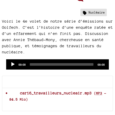
Nucléaire
Voici le 4e volet de notre série d’émissions sur
Golfech. C’est l’histoire d’une enquête ratée et
d’un effarement qui n’en finit pas. Discussion
avec Annie Thébaud-Mony, chercheuse en santé
publique, et témoignages de travailleurs du
nucléaire.
Audio
Current
Total
00:00
00:00
time
duration
Player
Documents joints
car16_travailleurs_nucleair.mp3
(
MP3
-
84.5 Mio
)