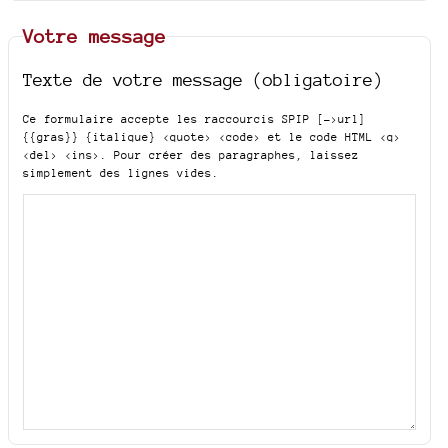
Votre message
Texte de votre message (obligatoire)
Ce formulaire accepte les raccourcis SPIP
[->url]
{{gras}} {italique} <quote> <code>
et le code HTML
<q>
<del> <ins>
. Pour créer des paragraphes, laissez
simplement des lignes vides.