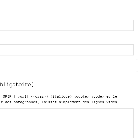
obligatoire)
is SPIP
[->url] {{gras}} {italique} <quote> <code>
et le
er des paragraphes, laissez simplement des lignes vides.