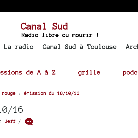
Canal Sud
Radio libre ou mourir !
La radio
Canal Sud à Toulouse
Arc
issions de A à Z
grille
podc
 rouge
>
émission du 18/10/16
10/16
ar
Jeff
/