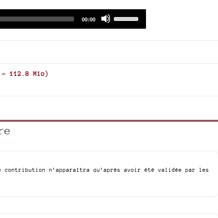
Audio
Use
Total
00:00
duration
Player
Up/Down
Arrow
keys
to
increase
-
112.8 Mio
)
or
decrease
volume.
re
e contribution n’apparaîtra qu’après avoir été validée par les