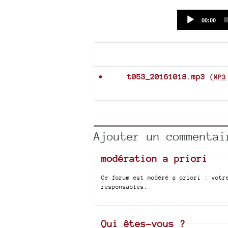
Current
00:00
time
Documents joints
t053_20161018.mp3
(
MP3
Ajouter un commentai
modération a priori
Ce forum est modéré a priori : votr
responsables.
Qui êtes-vous ?