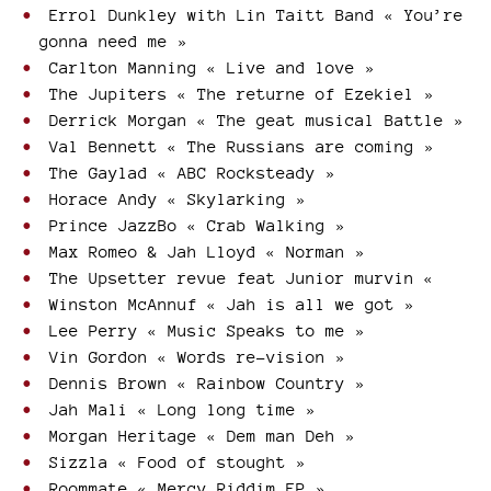
Errol Dunkley with Lin Taitt Band « You’re
gonna need me »
Carlton Manning « Live and love »
The Jupiters « The returne of Ezekiel »
Derrick Morgan « The geat musical Battle »
Val Bennett « The Russians are coming »
The Gaylad « ABC Rocksteady »
Horace Andy « Skylarking »
Prince JazzBo « Crab Walking »
Max Romeo & Jah Lloyd « Norman »
The Upsetter revue feat Junior murvin «
Winston McAnnuf « Jah is all we got »
Lee Perry « Music Speaks to me »
Vin Gordon « Words re-vision »
Dennis Brown « Rainbow Country »
Jah Mali « Long long time »
Morgan Heritage « Dem man Deh »
Sizzla « Food of stought »
Roommate « Mercy Riddim EP »