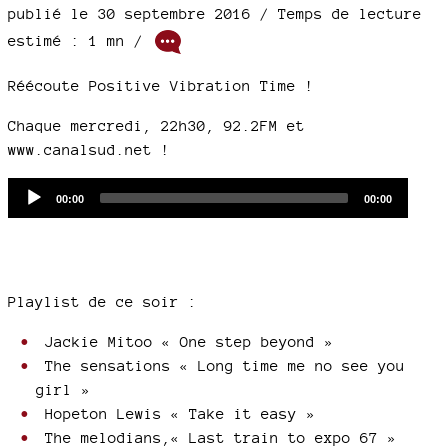
publié le 30 septembre 2016 / Temps de lecture
estimé : 1 mn /
Réécoute Positive Vibration Time !
Chaque mercredi, 22h30, 92.2FM et
www.canalsud.net
!
Audio
Current
Total
00:00
00:00
time
duration
Player
Playlist de ce soir :
Jackie Mitoo « One step beyond »
The sensations « Long time me no see you
girl »
Hopeton Lewis « Take it easy »
The melodians,« Last train to expo 67 »