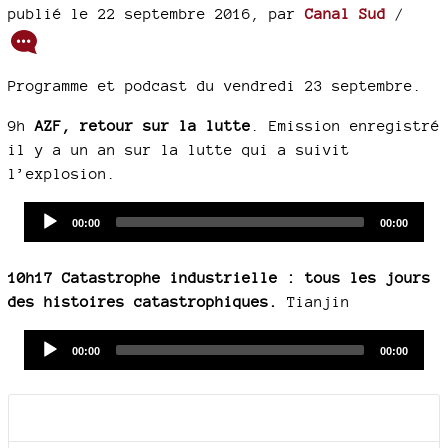
publié le 22 septembre 2016
,
par
Canal Sud
/
Programme et podcast du vendredi 23 septembre.
9h
AZF, retour sur la lutte
. Emission enregistré
il y a un an sur la lutte qui a suivit
l’explosion.
Audio
Current
Total
00:00
00:00
time
duration
Player
10h17 Catastrophe industrielle : tous les jours
des histoires catastrophiques.
Tianjin
Audio
Current
Total
00:00
00:00
time
duration
Player
Documents joints