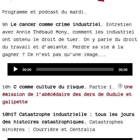
Programme et podcast du mardi.
9h
Le cancer comme crime industriel
. Entretien
avec Annie Thébaud Mony, comment les industriel
ont obtenu le droit de tuer. On y parle du droit
du travail et d’amiante. Perdre sa vie à la
gagner ? Ce n’est pas qu’une image...
Audio
Current
Total
00:00
00:00
time
duration
Player
10h
C comme culture du risque.
Partie 1.
Une
émission de l’abécédaire des ders de Gudule et
galipette
10h17 Catastrophe industrielle : tous les jours
des histoires catastrophiques.
Catastrophes
minières : Courrière et Centralia