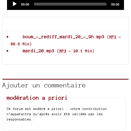
Audio
Current
Total
00:00
00:00
time
duration
Player
Documents joints
boum_-_rediff_mardi_20_-_9h.mp3
(
MP3
-
86.6 Mio
)
mardi_20.mp3
(
MP3
-
20.1 Mio
)
Ajouter un commentaire
modération a priori
Ce forum est modéré a priori : votre contribution
n’apparaîtra qu’après avoir été validée par les
responsables.