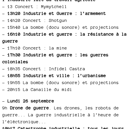
–
13 Concert : Mymytchell
–
13h20 Industrie et Guerre : l’armement
–
14h20 Concert : Shotgun
–
15h40 La bombe (docu sonore) et projections
–
16h10 Industrie et guerre : la résistance à la
guerre
–
17h10 Concert : la mine
–
17h30 Industrie et guerre : les guerres
coloniales
–
18h35 Concert : Infidel Castra
–
18h55 Industrie et ville : l’urbanisme
–
19h55 La bombe (docu sonore) et projections
–
20h15 La Canaille du midi
–
Lundi 26 septembre
9h
Drone de guerre
. Les drones, les robots de
guerre... La guerre industrielle à l’heure de
l’éléctronique...
10h17 Catastrophe industrielle : tous les jours