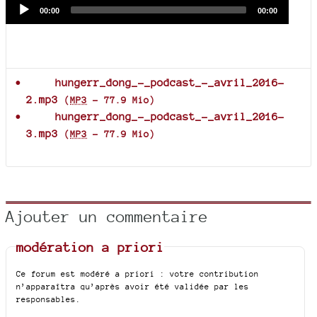
Audio
Current
Total
00:00
00:00
time
duration
Player
Documents joints
hungerr_dong_-_podcast_-_avril_2016-
2.mp3
(
MP3
-
77.9 Mio
)
hungerr_dong_-_podcast_-_avril_2016-
3.mp3
(
MP3
-
77.9 Mio
)
Ajouter un commentaire
modération a priori
Ce forum est modéré a priori : votre contribution
n’apparaîtra qu’après avoir été validée par les
responsables.