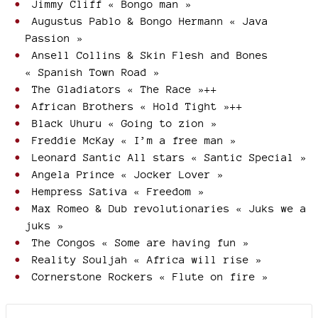
Jimmy Cliff « Bongo man »
Augustus Pablo & Bongo Hermann « Java
Passion »
Ansell Collins & Skin Flesh and Bones
« Spanish Town Road »
The Gladiators « The Race »++
African Brothers « Hold Tight »++
Black Uhuru « Going to zion »
Freddie McKay « I’m a free man »
Leonard Santic All stars « Santic Special »
Angela Prince « Jocker Lover »
Hempress Sativa « Freedom »
Max Romeo & Dub revolutionaries « Juks we a
juks »
The Congos « Some are having fun »
Reality Souljah « Africa will rise »
Cornerstone Rockers « Flute on fire »