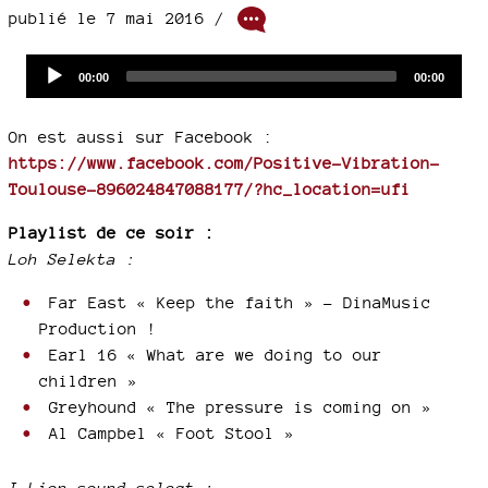
publié le 7 mai 2016 /
Audio
Current
Total
00:00
00:00
time
duration
Player
On est aussi sur Facebook :
https://www.facebook.com/Positive-Vibration-
Toulouse-896024847088177/?hc_location=ufi
Playlist de ce soir :
Loh Selekta :
Far East « Keep the faith » - DinaMusic
Production !
Earl 16 « What are we doing to our
children »
Greyhound « The pressure is coming on »
Al Campbel « Foot Stool »
I-Lion sound select :