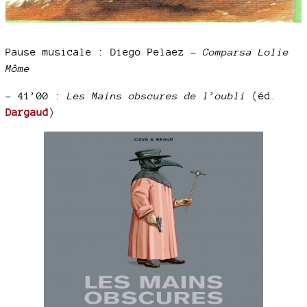
Pause musicale : Diego Pelaez –
Comparsa Lolie
Môme
–
41’00 :
Les Mains obscures de l’oubli
(éd.
Dargaud
)