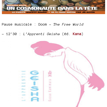
Pause musicale : Doom –
The Free World
–
12’30 :
L’Apprenti Geisha
(éd.
Kana
)