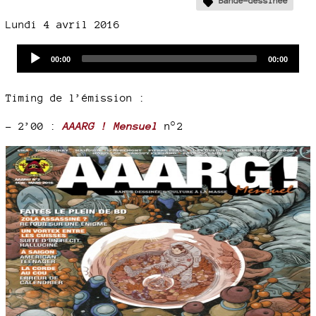
Bande-dessinée
Lundi 4 avril 2016
Audio
Current
Total
00:00
00:00
time
duration
Player
Timing de l’émission :
–
2’00 :
AAARG ! Mensuel
n°2